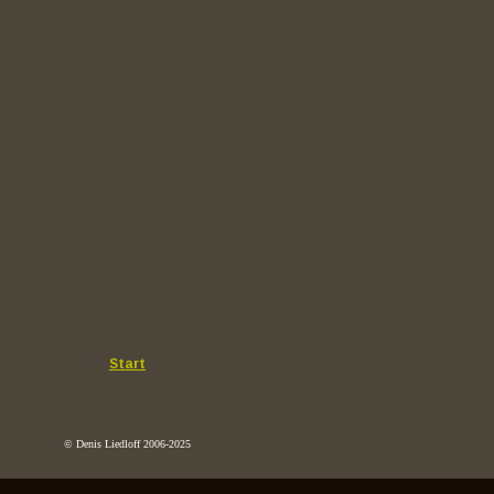
Start
© Denis Liedloff 2006-2025