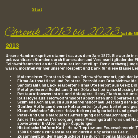
Start
Chronik 2013 bis 2023 
(auf die Bi
2013
Unsere Handruckspritze stammt ca. aus dem Jahr 1872. Sie wurde in nu
unbezahlbaren Stunden durch Kameraden und Vereinsmitglieder der FF
Teichwolframsdorf an der Restauration beteiligt. Den durchweg jungen
waren, möchten wir hier unseren Respekt und Dank für diese klasse Le
•
Malermeister Thorsten Knoll aus Teichwolframsdorf, gab der k
•
Firma Autosattlerei und Polsterei Petzold aus Braunichswalde 
•
Sandstrahl und Lackierarbeiten Firma Ute Herbst aus Greiz Döl
•
Metallpoliererei Seidel aus Greiz Dölau hat teilweise Messingtei
•
Restaurationswerkstatt und Ablaugerei Henry Flach aus Auma h
•
Ralf Hoyer aus Teichwolframsdorf abschleifen und Überarbeitung
•
Schmiede Achim Bauch aus Kleinreinsdorf neu Beschlag der Rä
•
Günther Hoffmann diverse Holzarbeiten (aufgearbeitet und gesc
•
Klaus Schöndorf diverse Holzarbeiten (aufgearbeitet und geschl
•
Peter- und Chris Marquardt Anfertigung der Schlauchhaspel.
•
Andre Theuerkauf Versorgung eines Messingstrahlrohrs und Na
sowie zweier B-Altenburger-Kupplungen.
•
Historische Uniform Karl - Heinz Treptow und Feuerwehrverein 
•
1500 € Spende zur Restauration durch die Sparkasse Greiz.
•
Zusammenbau der Handdruckspritze durch Thomas Marquardt, R